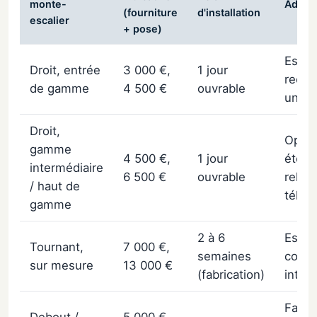
monte-
Adapta
(fourniture
d'installation
escalier
+ pose)
Escal
Droit, entrée
3 000 €,
1 jour
rectil
de gamme
4 500 €
ouvrable
uniq
Droit,
Optio
gamme
4 500 €,
1 jour
étend
intermédiaire
6 500 €
ouvrable
relev
/ haut de
télé
gamme
2 à 6
Escal
Tournant,
7 000 €,
semaines
courb
sur mesure
13 000 €
(fabrication)
inter
Faute
Debout /
5 000 €,