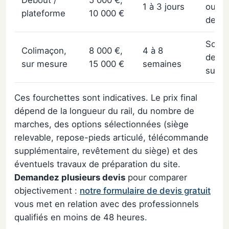
1 à 3 jours
ou st
plateforme
10 000 €
debo
Sous 
Colimaçon,
8 000 €,
4 à 8
de di
sur mesure
15 000 €
semaines
suffis
Ces fourchettes sont indicatives. Le prix final
dépend de la longueur du rail, du nombre de
marches, des options sélectionnées (siège
relevable, repose-pieds articulé, télécommande
supplémentaire, revêtement du siège) et des
éventuels travaux de préparation du site.
Demandez plusieurs devis
pour comparer
objectivement :
notre formulaire de devis gratuit
vous met en relation avec des professionnels
qualifiés en moins de 48 heures.