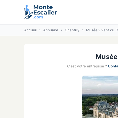
Accueil
›
Annuaire
›
Chantilly
›
Musée vivant du C
Musée 
C'est votre entreprise ?
Conta