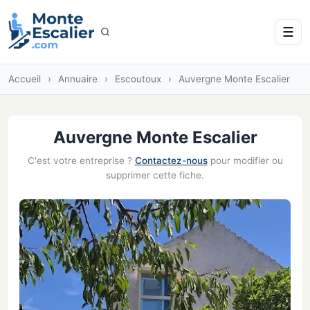
☰
Accueil
›
Annuaire
›
Escoutoux
›
Auvergne Monte Escalier
Auvergne Monte Escalier
C'est votre entreprise ?
Contactez-nous
pour modifier ou
supprimer cette fiche.