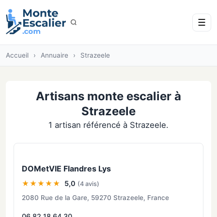
☰
Accueil
›
Annuaire
›
Strazeele
Artisans monte escalier à
Strazeele
1 artisan référencé à Strazeele.
DOMetVIE Flandres Lys
★★★★★
5,0
(4 avis)
2080 Rue de la Gare, 59270 Strazeele, France
06 82 18 64 30