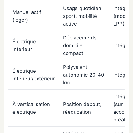
Usage quotidien,
Intégral
Manuel actif
sport, mobilité
(modèle
(léger)
active
LPP)
Déplacements
Électrique
domicile,
Intégral
intérieur
compact
Polyvalent,
Électrique
autonomie 20-40
Intégral
intérieur/extérieur
km
Intégral
À verticalisation
Position debout,
(sur
électrique
rééducation
accord
préalabl